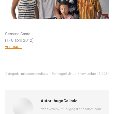
Semana Santa
(1- 8 abril 2012)
ver mas…
Categoría:
misiones medicas
Por
hugoGalindo
noviembre 18, 2021
Autor:
hugoGalindo
https://web2021.hugogalindosalom.com