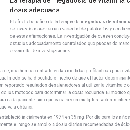
La terapia de megadosis de vitamina c
dosis adecuada
El efecto benéfico de la terapia de
megadosis de vitamin
de investigadores en una variedad de patologías y condici
de estas afirmaciones. La investigación de ovesen conclu
estudios adecuadamente controlados que puedan de manera
desarrollo de investigaciones.
table, nos hemos centrado en las medidas profilácticas para evi
l modo se ha discutido el hecho de que el factor determinante p
 reportado resultados desalentadores al utilizar la vitamina c 
 de los métodos para determinar la dosis requerida. El médico
para cada paciente sino que varía según múltiples factores inher
que va a obtener.
estableció inicialmente en 1974 en 35 mg. Por día para los niños
ormente el rango se amplió a dosis diarias recomendadas de áci