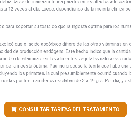
 c debía darse de manera intensa para lograr resultados adecuad
asta 12 veces al día. Luego, dependiendo de la mejoría clínica s
 para soportar su tesis de que la ingesta óptima para los huma
explicó que el ácido ascórbico difiere de las otras vitaminas e
acidad de producción endógena. Este hecho indica que la cantida
romedio de vitamina c en los alimentos vegetales naturales crudo
erior de la ingesta óptima. Pauling propuso la teoría que hubo una 
cluyendo los primates, la cual presumiblemente ocurrió cuando l
ucidas por los mamíferos oscilaban de 3 a 19 grs. Por día, y es
CONSULTAR TARIFAS DEL TRATAMIENTO