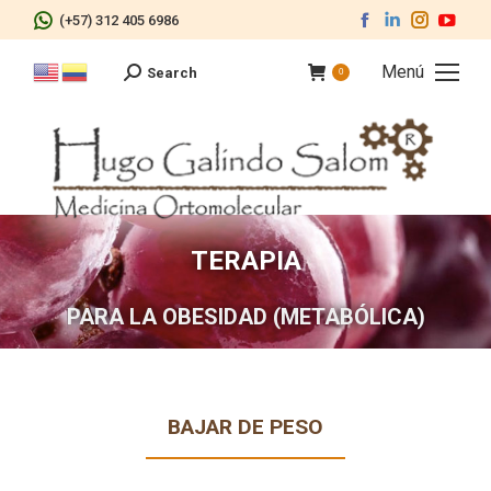
Facebook
Linkedin
Instagr
You
(+57) 312 405 6986
page
page
page
pag
opens
opens
opens
ope
Menú
Search
Buscar:
0
in
in
in
in
new
new
new
new
window
window
window
win
TERAPIA
PARA LA OBESIDAD (METABÓLICA)
BAJAR DE PESO