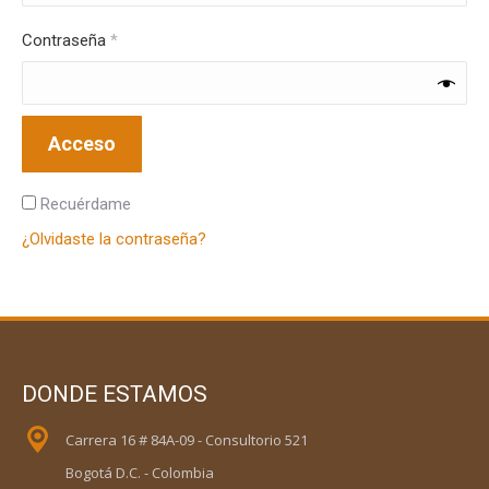
Obligatorio
Contraseña
*
Acceso
Recuérdame
¿Olvidaste la contraseña?
DONDE ESTAMOS
Carrera 16 # 84A-09 - Consultorio 521
Bogotá D.C. - Colombia