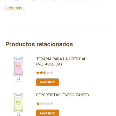
Leer más…
Productos relacionados
TERAPIA PARA LA OBESIDAD
(METABÓLICA)
Valorado
con
MAS INFO
2.50
de 5
DEPORTISTAS (ENERGIZANTE)
Valorado
con
MAS INFO