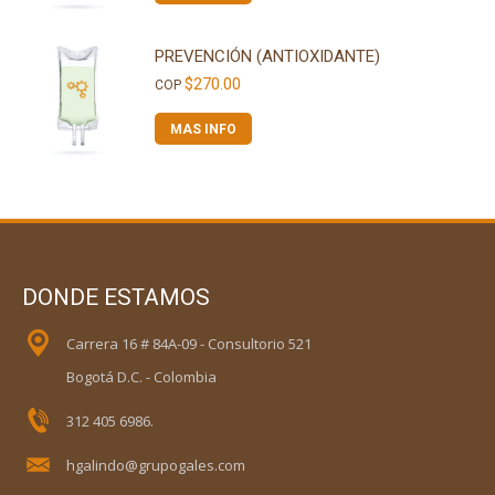
1.00
de
5
PREVENCIÓN (ANTIOXIDANTE)
$
270.00
MAS INFO
DONDE ESTAMOS
Carrera 16 # 84A-09 - Consultorio 521
Bogotá D.C. - Colombia
312 405 6986.
hgalindo@grupogales.com